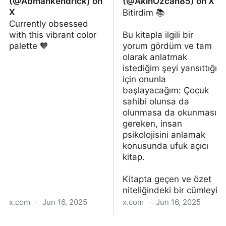
(@Abmankendrick) on
(@AkinOzcan85) on X
X
Bitirdim 📚
Currently obsessed
with this vibrant color
Bu kitapla ilgili bir
palette 🧡
yorum gördüm ve tam
olarak anlatmak
istediğim şeyi yansıttığı
için onunla
başlayacağım: Çocuk
sahibi olunsa da
olunmasa da okunması
gereken, insan
psikolojisini anlamak
konusunda ufuk açıcı
kitap.
Kitapta geçen ve özet
niteliğindeki bir cümleyi
x.com
·
Jun 16, 2025
x.com
·
Jun 16, 2025
Abraham John 🦄🦓
Akın Özcan