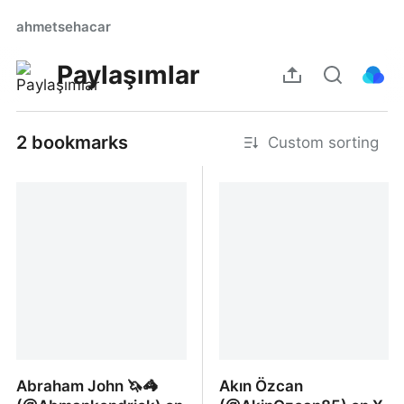
ahmetsehacar
Paylaşımlar
2 bookmarks
Custom sorting
Abraham John 🦄🦓
Akın Özcan